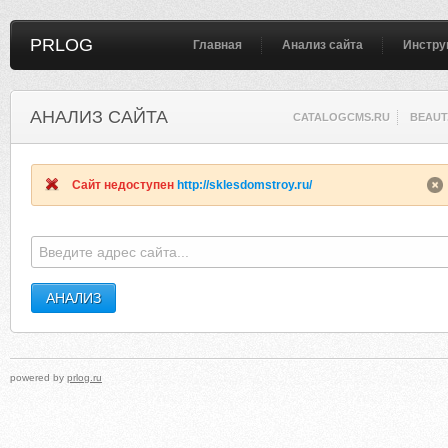
PRLOG
Главная
Анализ сайта
Инстру
АНАЛИЗ САЙТА
CATALOGCMS.RU
BEAUT.
Сайт недоступен
http://sklesdomstroy.ru/
powered by
prlog.ru