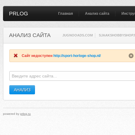
PRLOG
Главная
Анализ сайта
Инстру
АНАЛИЗ САЙТА
JUGNOOADS.COM
SJAAKSHOBBYSHOP.
Сайт недоступен
http://sport-horloge-shop.nl/
powered by
prlog.ru