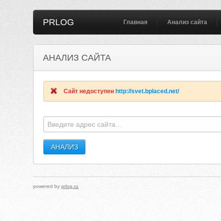
PRLOG
Главная
Анализ сайта
АНАЛИЗ САЙТА
Сайт недоступен
http://svet.bplaced.net/
powered by
prlog.ru