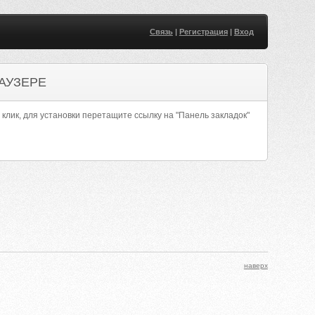
Связь
|
Регистрация
|
Вход
АУЗЕРЕ
 клик, для установки перетащите ссылку на "Панель закладок"
наверх