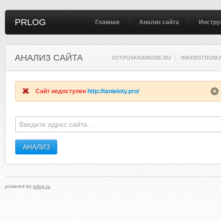
PRLOG
Главная
Анализ сайта
Инстру
АНАЛИЗ САЙТА
VOTPUSKNAMORE.RU
INKERSTROM.
Сайт недоступен
http://tanieloty.pro/
powered by
prlog.ru