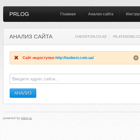
PRLOG
Главная
Анализ сайта
Инстру
АНАЛИЗ САЙТА
CHEORTON.CO.NZ
PILATESONE.C
Сайт недоступен
http://taobest.com.ua/
powered by
prlog.ru