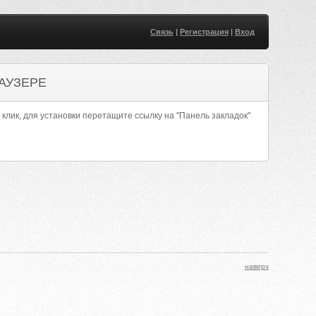
Связь
|
Регистрация
|
Вход
АУЗЕРЕ
 клик, для установки перетащите ссылку на "Панель закладок"
наверх