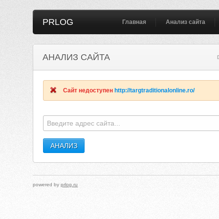
PRLOG
Главная
Анализ сайта
АНАЛИЗ САЙТА
Сайт недоступен
http://targtraditionalonline.ro/
powered by
prlog.ru