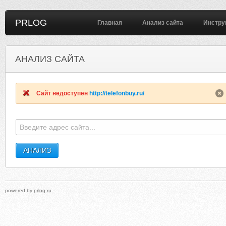
PRLOG
Главная
Анализ сайта
Инстру
АНАЛИЗ САЙТА
SZTCDJ.COM.WEBINSPECTOR.NET
BELADENT
Сайт недоступен
http://telefonbuy.ru/
powered by
prlog.ru