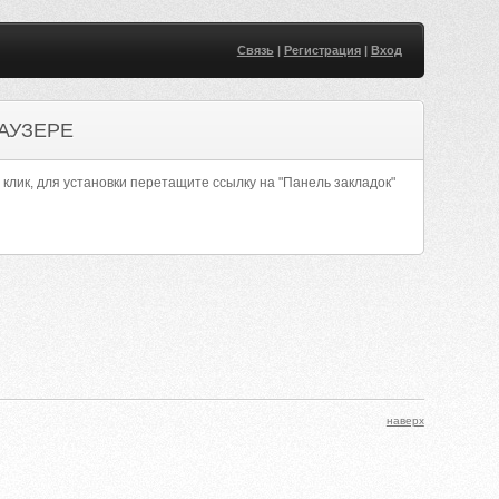
Связь
|
Регистрация
|
Вход
АУЗЕРЕ
 клик, для установки перетащите ссылку на "Панель закладок"
наверх