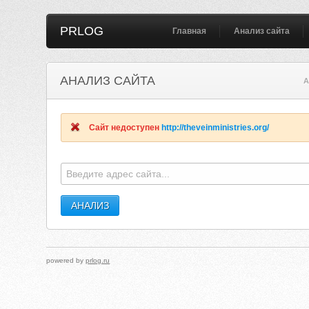
PRLOG
Главная
Анализ сайта
АНАЛИЗ САЙТА
A
Сайт недоступен
http://theveinministries.org/
powered by
prlog.ru