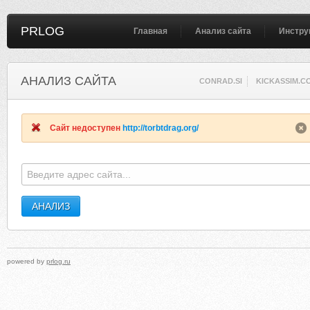
PRLOG
Главная
Анализ сайта
Инстру
АНАЛИЗ САЙТА
CONRAD.SI
KICKASSIM.C
Сайт недоступен
http://torbtdrag.org/
powered by
prlog.ru