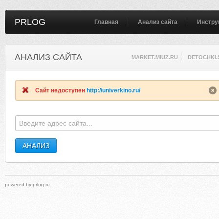
PRLOG
Главная
Анализ сайта
Инстру
АНАЛИЗ САЙТА
MARKET.MIUZ.RU
DETOCHKI.
Сайт недоступен
http://univerkino.ru/
powered by
prlog.ru