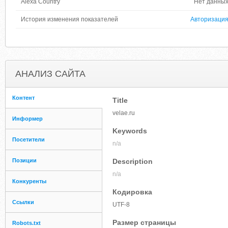
Alexa Country
Нет данны
История изменения показателей
Авторизаци
АНАЛИЗ САЙТА
Контент
Title
velae.ru
Информер
Keywords
Посетители
n/a
Позиции
Description
n/a
Конкуренты
Кодировка
Ссылки
UTF-8
Размер страницы
Robots.txt