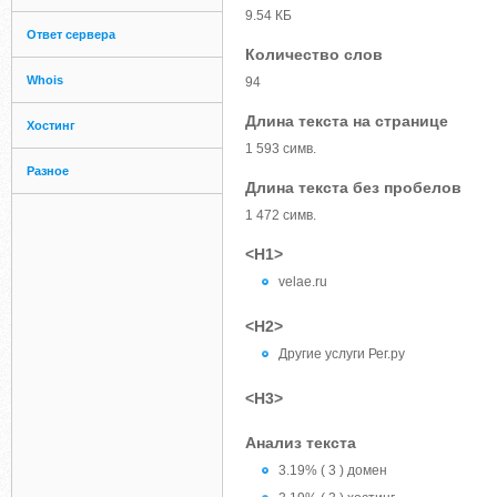
9.54 КБ
Ответ сервера
Количество слов
Whois
94
Длина текста на странице
Хостинг
1 593 симв.
Разное
Длина текста без пробелов
1 472 симв.
<H1>
velae.ru
<H2>
Другие услуги Рег.ру
<H3>
Анализ текста
3.19% ( 3 ) домен