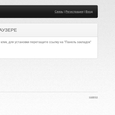
Связь
|
Регистрация
|
Вход
АУЗЕРЕ
 клик, для установки перетащите ссылку на "Панель закладок"
наверх