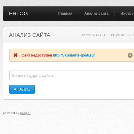
PRLOG
Главная
Анализ сайта
Инстру
АНАЛИЗ САЙТА
BIZNES747.RU
POWERCELL.
Сайт недоступен
http://vkontakte-gosti.ru/
powered by
prlog.ru