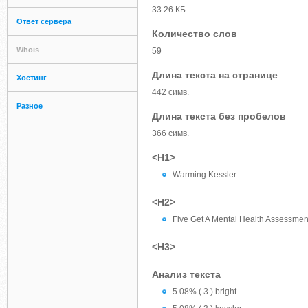
33.26 КБ
Ответ сервера
Количество слов
Whois
59
Длина текста на странице
Хостинг
442 симв.
Разное
Длина текста без пробелов
366 симв.
<H1>
Warming Kessler
<H2>
Five Get A Mental Health Assessmen
<H3>
Анализ текста
5.08% ( 3 ) bright