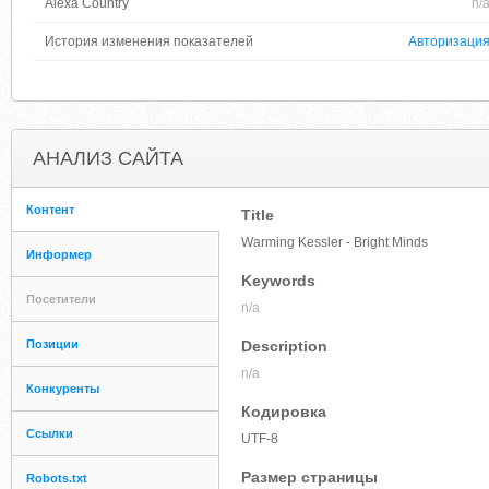
Alexa Country
n/
История изменения показателей
Авторизаци
АНАЛИЗ САЙТА
Контент
Title
Warming Kessler - Bright Minds
Информер
Keywords
Посетители
n/a
Позиции
Description
n/a
Конкуренты
Кодировка
Ссылки
UTF-8
Размер страницы
Robots.txt