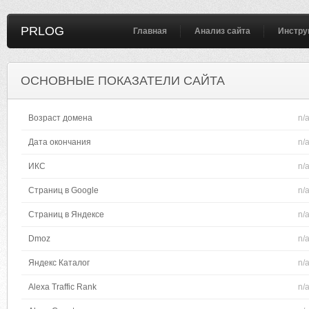
PRLOG
Главная
Анализ сайта
Инстру
ОСНОВНЫЕ ПОКАЗАТЕЛИ САЙТА
Возраст домена
n/
Дата окончания
n/
ИКС
n/
Страниц в Google
n/
Страниц в Яндексе
n/
Dmoz
n/
Яндекс Каталог
n/
Alexa Traffic Rank
n/