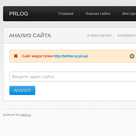
PRLOG
Главная
Анализ сайта
Инстру
АНАЛИЗ САЙТА
E-ENGLISH.RU
RAZEBRA.
Сайт недоступен
http://whitecat.pl.ua/
powered by
prlog.ru