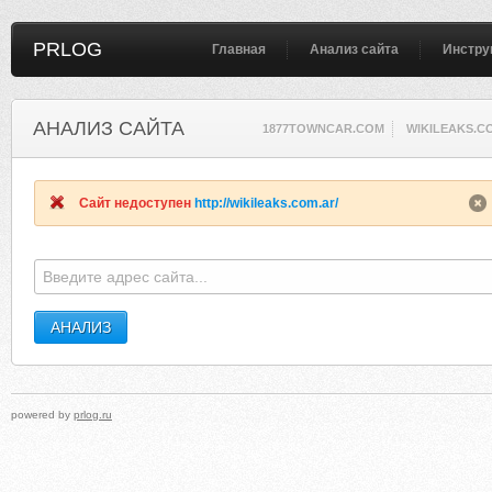
PRLOG
Главная
Анализ сайта
Инстру
АНАЛИЗ САЙТА
1877TOWNCAR.COM
WIKILEAKS.C
Сайт недоступен
http://wikileaks.com.ar/
powered by
prlog.ru