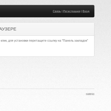
Связь
|
Регистрация
|
Вход
АУЗЕРЕ
 клик, для установки перетащите ссылку на "Панель закладок"
наверх