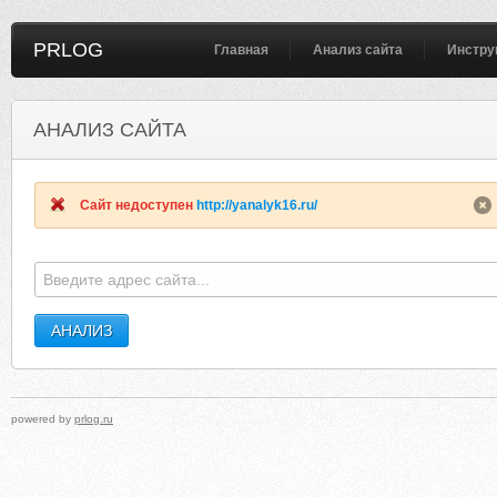
PRLOG
Главная
Анализ сайта
Инстру
АНАЛИЗ САЙТА
3RUN-URBANZ.BLOGSPOT.RU
INTELLIGENTNUTRITION.
Сайт недоступен
http://yanalyk16.ru/
powered by
prlog.ru