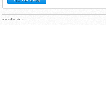
powered by
prlog.ru