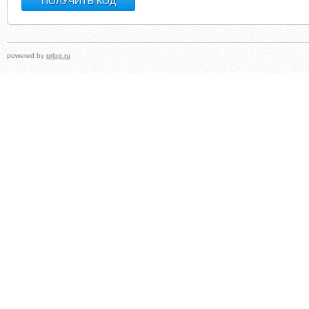
powered by
prlog.ru