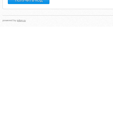
powered by
prlog.ru