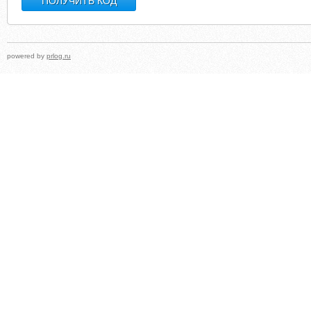
powered by
prlog.ru