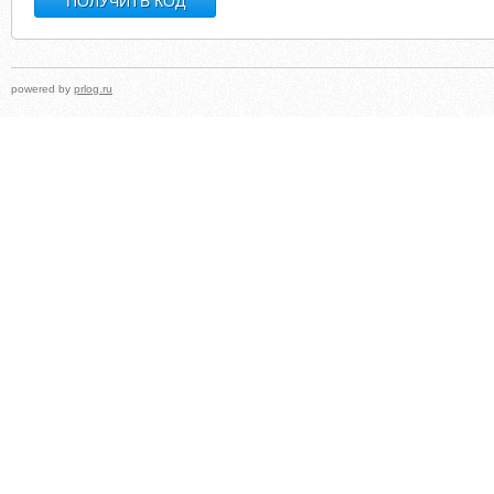
powered by
prlog.ru