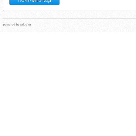
powered by
prlog.ru