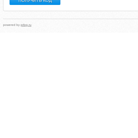
powered by
prlog.ru