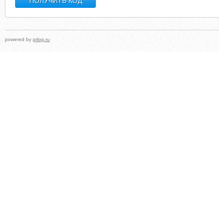
powered by
prlog.ru