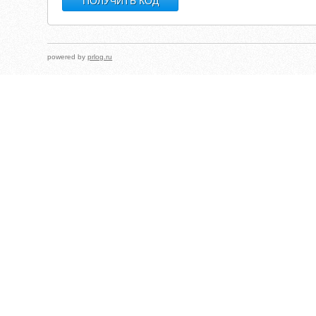
powered by
prlog.ru