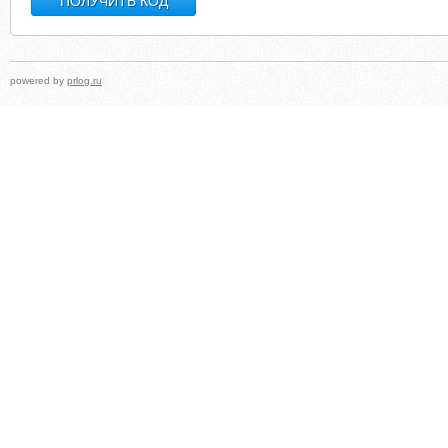
powered by
prlog.ru