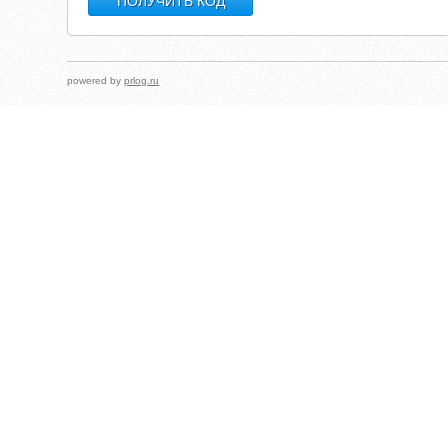
powered by
prlog.ru