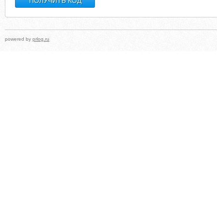
powered by
prlog.ru