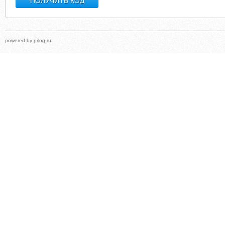
powered by
prlog.ru