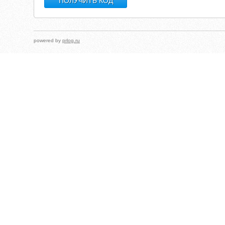
powered by
prlog.ru