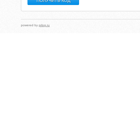
powered by
prlog.ru