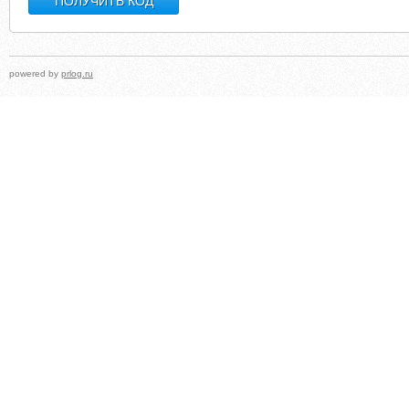
powered by
prlog.ru