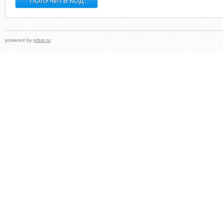
powered by
prlog.ru