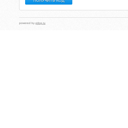
powered by
prlog.ru