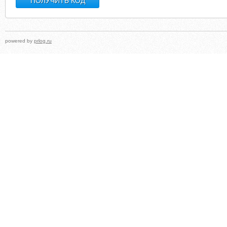
powered by
prlog.ru