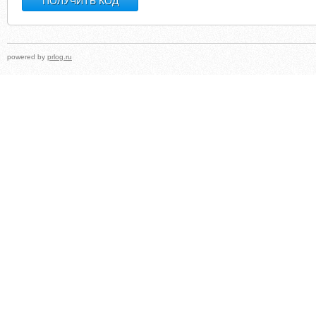
powered by
prlog.ru