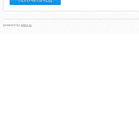
powered by
prlog.ru