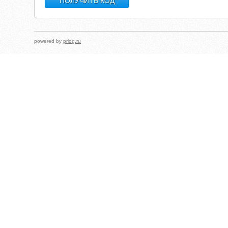
powered by
prlog.ru