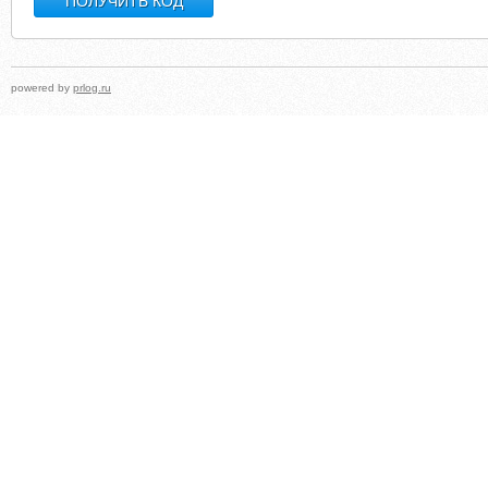
powered by
prlog.ru