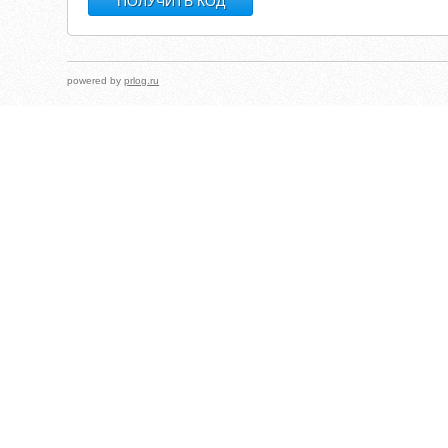
powered by
prlog.ru