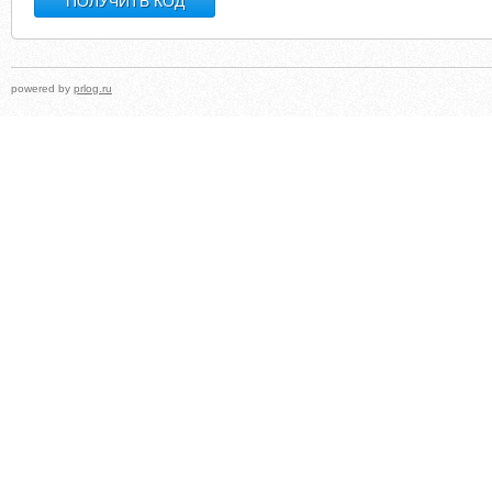
powered by
prlog.ru