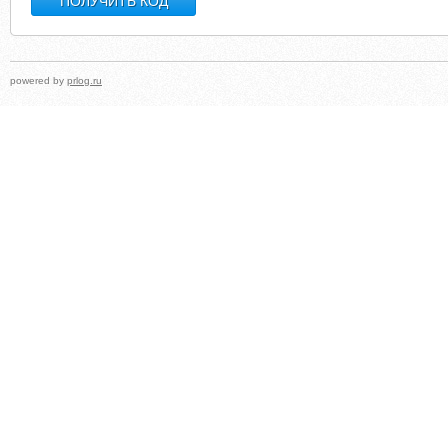
powered by
prlog.ru