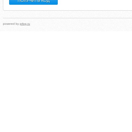
powered by
prlog.ru