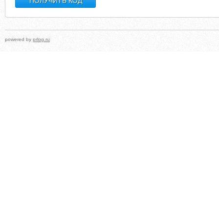
powered by
prlog.ru