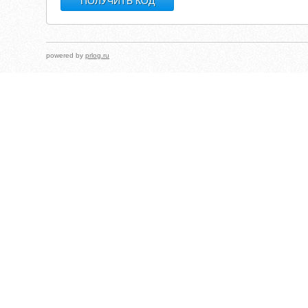
powered by
prlog.ru