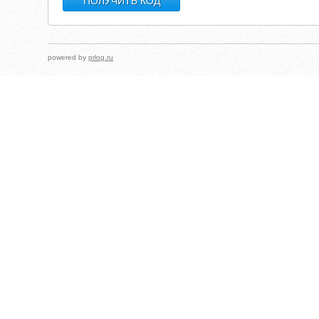
powered by
prlog.ru