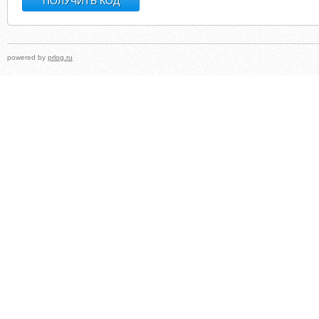
powered by
prlog.ru