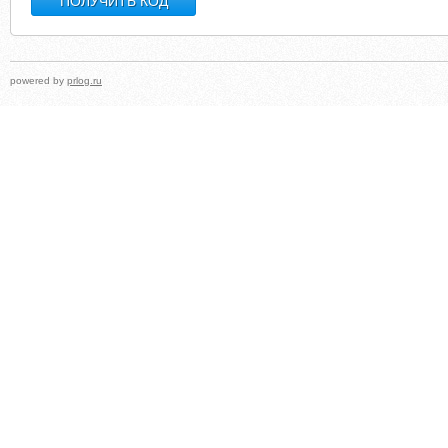
powered by
prlog.ru